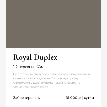
Royal Duplex
1-2 персоны | 60м²
Просторный двухуровневый номер с панорамным
остеклением и видом на березовую рощу
офопмлен в духе американской классики с
элементом лофт-стиля.
Забронировать
15 000 р | сутки