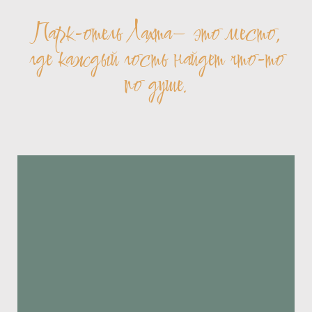
Парк-отель Лахта– это место,
где каждый гость найдет что-то
по душе.